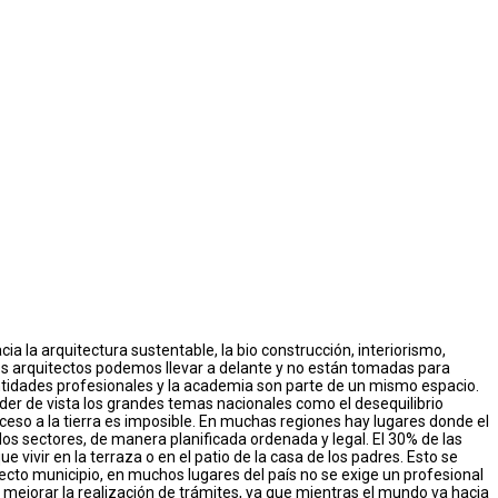
cia la arquitectura sustentable, la bio construcción, interiorismo,
 los arquitectos podemos llevar a delante y no están tomadas para
ntidades profesionales y la academia son parte de un mismo espacio.
r de vista los grandes temas nacionales como el desequilibrio
l acceso a la tierra es imposible. En muchas regiones hay lugares donde el
los sectores, de manera planificada ordenada y legal. El 30% de las
ivir en la terraza o en el patio de la casa de los padres. Esto se
tecto municipio, en muchos lugares del país no se exige un profesional
e mejorar la realización de trámites, ya que mientras el mundo va hacia