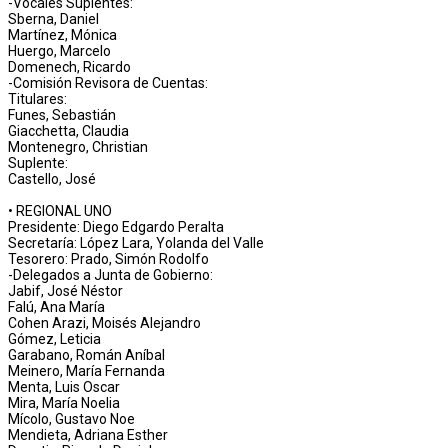
-Vocales Suplentes:
Sberna, Daniel
Martínez, Mónica
Huergo, Marcelo
Domenech, Ricardo
-Comisión Revisora de Cuentas:
Titulares:
Funes, Sebastián
Giacchetta, Claudia
Montenegro, Christian
Suplente:
Castello, José
• REGIONAL UNO
Presidente: Diego Edgardo Peralta
Secretaría: López Lara, Yolanda del Valle
Tesorero: Prado, Simón Rodolfo
-Delegados a Junta de Gobierno:
Jabif, José Néstor
Falú, Ana María
Cohen Arazi, Moisés Alejandro
Gómez, Leticia
Garabano, Román Aníbal
Meinero, María Fernanda
Menta, Luis Oscar
Mira, María Noelia
Mícolo, Gustavo Noe
Mendieta, Adriana Esther