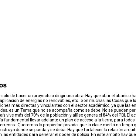
tos
 solo de hacer un proyecto o dirigir una obra. Hay que abrir el abanico ha
ad, aplicación de energías no renovables, etc. Son muchas las Cosas que
ones más directas y vinculantes con el sector académico, ya que las e
ades, es un Tema que no se acompaña como se debe. No se pueden perde
el país vive más del 70% de la población y allí se genera el 84% del PBI. E
 fundamental llevar adelante un plan de acceso a la tierra, para todos 
rrenos. Queremos la propiedad privada, que la clase media no tenga que v
onstruya donde se pueda y se deba. Hay que fortalecer la relación arqui
on las entidades para generar el poder de policía. En este ámbito hay qu