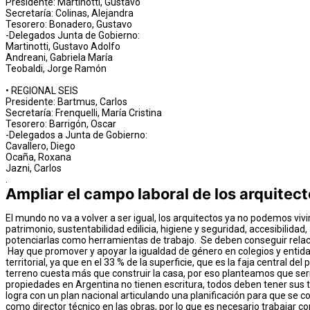
Presidente: Martinotti, Gustavo
Secretaría: Colinas, Alejandra
Tesorero: Bonadero, Gustavo
-Delegados Junta de Gobierno:
Martinotti, Gustavo Adolfo
Andreani, Gabriela María
Teobaldi, Jorge Ramón
• REGIONAL SEIS
Presidente: Bartmus, Carlos
Secretaría: Frenquelli, María Cristina
Tesorero: Barrigón, Oscar
-Delegados a Junta de Gobierno:
Cavallero, Diego
Ocaña, Roxana
Jazni, Carlos
.
Ampliar el campo laboral de los arquitec
El mundo no va a volver a ser igual, los arquitectos ya no podemos vivir
patrimonio, sustentabilidad edilicia, higiene y seguridad, accesibilid
potenciarlas como herramientas de trabajo. Se deben conseguir relaci
Hay que promover y apoyar la igualdad de género en colegios y entid
territorial, ya que en el 33 % de la superficie, que es la faja central d
terreno cuesta más que construir la casa, por eso planteamos que sería
propiedades en Argentina no tienen escritura, todos deben tener sus te
logra con un plan nacional articulando una planificación para que se c
como director técnico en las obras, por lo que es necesario trabajar c