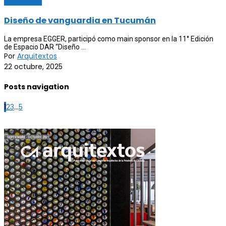
Actualidad
Diseño de vanguardia en Tucumán
La empresa EGGER, participó como main sponsor en la 11° Edición
de Espacio DAR “Diseño ...
Por
Arquitextos
22 octubre, 2025
Posts navigation
1
2
3
...
5