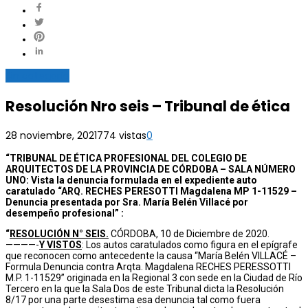
Sin categoría
Resolución Nro seis – Tribunal de ética
28 noviembre, 2021
774 vistas
0
“TRIBUNAL DE ÉTICA PROFESIONAL DEL COLEGIO DE
ARQUITECTOS DE LA PROVINCIA DE CÓRDOBA – SALA NÚMERO
UNO: Vista la denuncia formulada en el expediente auto
caratulado “ARQ. RECHES PERESOTTI Magdalena MP 1-11529 –
Denuncia presentada por Sra. María Belén Villacé por
desempeño profesional” :
“
RESOLUCIÓN N° SEIS.
CÓRDOBA, 10 de Diciembre de 2020.
————-
Y VISTOS
: Los autos caratulados como figura en el epígrafe
que reconocen como antecedente la causa “María Belén VILLACÉ –
Formula Denuncia contra Arqta. Magdalena RECHES PERESSOTTI
M.P. 1-11529” originada en la Regional 3 con sede en la Ciudad de Río
Tercero en la que la Sala Dos de este Tribunal dicta la Resolución
8/17 por una parte desestima esa denuncia tal como fuera