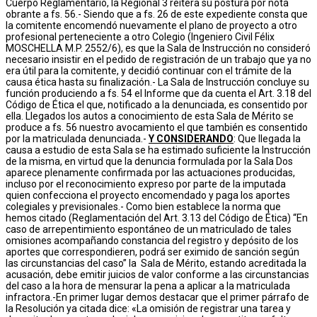
Cuerpo Reglamentario, la Regional 3 reitera su postura por nota
obrante a fs. 56.- Siendo que a fs. 26 de este expediente consta que
la comitente encomendó nuevamente el plano de proyecto a otro
profesional perteneciente a otro Colegio (Ingeniero Civil Félix
MOSCHELLA M.P. 2552/6), es que la Sala de Instrucción no consideró
necesario insistir en el pedido de registración de un trabajo que ya no
era útil para la comitente, y decidió continuar con el trámite de la
causa ética hasta su finalización.- La Sala de Instrucción concluye su
función produciendo a fs. 54 el Informe que da cuenta el Art. 3.18 del
Código de Ética el que, notificado a la denunciada, es consentido por
ella. Llegados los autos a conocimiento de esta Sala de Mérito se
produce a fs. 56 nuestro avocamiento el que también es consentido
por la matriculada denunciada.-
Y CONSIDERANDO
: Que llegada la
causa a estudio de esta Sala se ha estimado suficiente la Instrucción
de la misma, en virtud que la denuncia formulada por la Sala Dos
aparece plenamente confirmada por las actuaciones producidas,
incluso por el reconocimiento expreso por parte de la imputada
quien confecciona el proyecto encomendado y paga los aportes
colegiales y previsionales.- Como bien establece la norma que
hemos citado (Reglamentación del Art. 3.13 del Código de Ética) “En
caso de arrepentimiento espontáneo de un matriculado de tales
omisiones acompañando constancia del registro y depósito de los
aportes que correspondieren, podrá ser eximido de sanción según
las circunstancias del caso” la Sala de Mérito, estando acreditada la
acusación, debe emitir juicios de valor conforme a las circunstancias
del caso a la hora de mensurar la pena a aplicar a la matriculada
infractora.-En primer lugar demos destacar que el primer párrafo de
la Resolución ya citada dice: «La omisión de registrar una tarea y