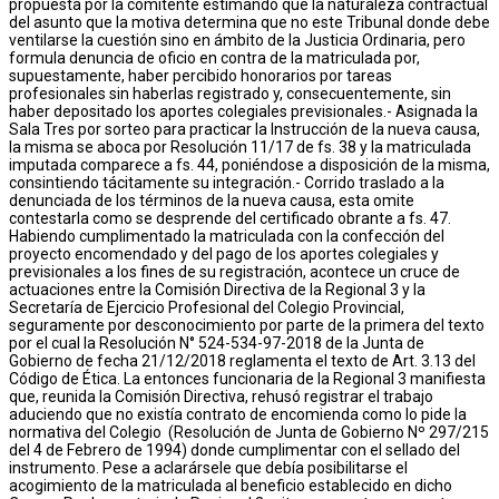
propuesta por la comitente estimando que la naturaleza contractual
del asunto que la motiva determina que no este Tribunal donde debe
ventilarse la cuestión sino en ámbito de la Justicia Ordinaria, pero
formula denuncia de oficio en contra de la matriculada por,
supuestamente, haber percibido honorarios por tareas
profesionales sin haberlas registrado y, consecuentemente, sin
haber depositado los aportes colegiales previsionales.- Asignada la
Sala Tres por sorteo para practicar la Instrucción de la nueva causa,
la misma se aboca por Resolución 11/17 de fs. 38 y la matriculada
imputada comparece a fs. 44, poniéndose a disposición de la misma,
consintiendo tácitamente su integración.- Corrido traslado a la
denunciada de los términos de la nueva causa, esta omite
contestarla como se desprende del certificado obrante a fs. 47.
Habiendo cumplimentado la matriculada con la confección del
proyecto encomendado y del pago de los aportes colegiales y
previsionales a los fines de su registración, acontece un cruce de
actuaciones entre la Comisión Directiva de la Regional 3 y la
Secretaría de Ejercicio Profesional del Colegio Provincial,
seguramente por desconocimiento por parte de la primera del texto
por el cual la Resolución N° 524-534-97-2018 de la Junta de
Gobierno de fecha 21/12/2018 reglamenta el texto de Art. 3.13 del
Código de Ética. La entonces funcionaria de la Regional 3 manifiesta
que, reunida la Comisión Directiva, rehusó registrar el trabajo
aduciendo que no existía contrato de encomienda como lo pide la
normativa del Colegio (Resolución de Junta de Gobierno Nº 297/215
del 4 de Febrero de 1994) donde cumplimentar con el sellado del
instrumento. Pese a aclarársele que debía posibilitarse el
acogimiento de la matriculada al beneficio establecido en dicho