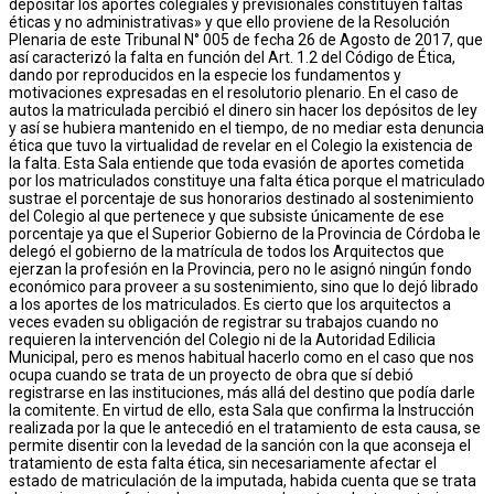
depositar los aportes colegiales y previsionales constituyen faltas
éticas y no administrativas» y que ello proviene de la Resolución
Plenaria de este Tribunal N° 005 de fecha 26 de Agosto de 2017, que
así caracterizó la falta en función del Art. 1.2 del Código de Ética,
dando por reproducidos en la especie los fundamentos y
motivaciones expresadas en el resolutorio plenario. En el caso de
autos la matriculada percibió el dinero sin hacer los depósitos de ley
y así se hubiera mantenido en el tiempo, de no mediar esta denuncia
ética que tuvo la virtualidad de revelar en el Colegio la existencia de
la falta. Esta Sala entiende que toda evasión de aportes cometida
por los matriculados constituye una falta ética porque el matriculado
sustrae el porcentaje de sus honorarios destinado al sostenimiento
del Colegio al que pertenece y que subsiste únicamente de ese
porcentaje ya que el Superior Gobierno de la Provincia de Córdoba le
delegó el gobierno de la matrícula de todos los Arquitectos que
ejerzan la profesión en la Provincia, pero no le asignó ningún fondo
económico para proveer a su sostenimiento, sino que lo dejó librado
a los aportes de los matriculados. Es cierto que los arquitectos a
veces evaden su obligación de registrar su trabajos cuando no
requieren la intervención del Colegio ni de la Autoridad Edilicia
Municipal, pero es menos habitual hacerlo como en el caso que nos
ocupa cuando se trata de un proyecto de obra que sí debió
registrarse en las instituciones, más allá del destino que podía darle
la comitente. En virtud de ello, esta Sala que confirma la Instrucción
realizada por la que le antecedió en el tratamiento de esta causa, se
permite disentir con la levedad de la sanción con la que aconseja el
tratamiento de esta falta ética, sin necesariamente afectar el
estado de matriculación de la imputada, habida cuenta que se trata