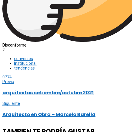
Disconforme
2
convenios
Institucional
tendencias
0
774
Previa
arquitextos setiembre/octubre 2021
Siguiente
Arquitecto en Obra – Marcelo Barella
TAMBIEN TE PODRÍA GUSTAR