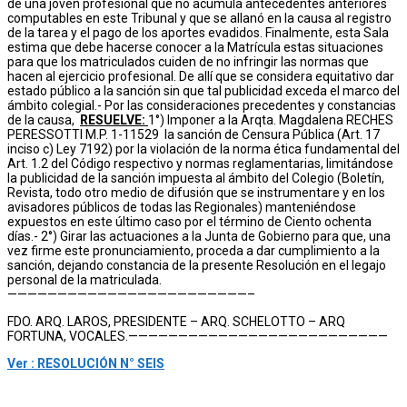
de una joven profesional que no acumula antecedentes anteriores
computables en este Tribunal y que se allanó en la causa al registro
de la tarea y el pago de los aportes evadidos. Finalmente, esta Sala
estima que debe hacerse conocer a la Matrícula estas situaciones
para que los matriculados cuiden de no infringir las normas que
hacen al ejercicio profesional. De allí que se considera equitativo dar
estado público a la sanción sin que tal publicidad exceda el marco del
ámbito colegial.- Por las consideraciones precedentes y constancias
de la causa,
RESUELVE:
1°) Imponer a la Arqta. Magdalena RECHES
PERESSOTTI M.P. 1-11529 la sanción de Censura Pública (Art. 17
inciso c) Ley 7192) por la violación de la norma ética fundamental del
Art. 1.2 del Código respectivo y normas reglamentarias, limitándose
la publicidad de la sanción impuesta al ámbito del Colegio (Boletín,
Revista, todo otro medio de difusión que se instrumentare y en los
avisadores públicos de todas las Regionales) manteniéndose
expuestos en este último caso por el término de Ciento ochenta
días.- 2°) Girar las actuaciones a la Junta de Gobierno para que, una
vez firme este pronunciamiento, proceda a dar cumplimiento a la
sanción, dejando constancia de la presente Resolución en el legajo
personal de la matriculada.
————————————————————————–
FDO. ARQ. LAROS, PRESIDENTE – ARQ. SCHELOTTO – ARQ
FORTUNA, VOCALES.——————————————————————————
Ver : RESOLUCIÓN N° SEIS