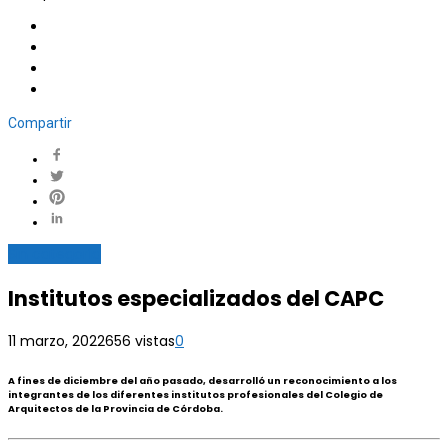
Compartir
Sin categoría
Institutos especializados del CAPC
11 marzo, 2022
656 vistas
0
A fines de diciembre del año pasado, desarrolló un reconocimiento a los
integrantes de los diferentes institutos profesionales del Colegio de
Arquitectos de la Provincia de Córdoba.