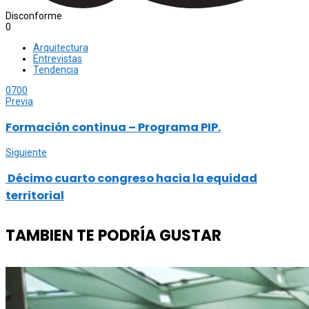
Disconforme
0
Arquitectura
Entrevistas
Tendencia
0
700
Previa
Formación continua – Programa PIP.
Siguiente
Décimo cuarto congreso hacia la equidad
territorial
TAMBIEN TE PODRÍA GUSTAR